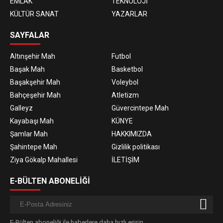
EMLAK
TEKNOLOJİ
KÜLTÜR SANAT
YAZARLAR
SAYFALAR
Altınşehir Mah
Futbol
Başak Mah
Basketbol
Başakşehir Mah
Voleybol
Bahçeşehir Mah
Atletizm
Galleyz
Güvercintepe Mah
Kayabaşı Mah
KÜNYE
Şamlar Mah
HAKKIMIZDA
Şahintepe Mah
Gizlilik politikası
Ziya Gökalp Mahallesi
İLETİŞİM
E-BÜLTEN ABONELİĞİ
E-Bülten aboneliği ile haberlere daha hızlı erişin.