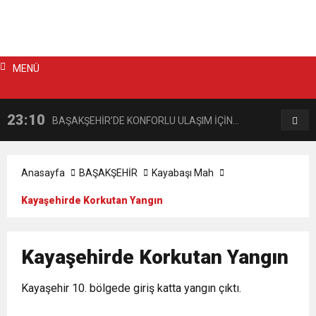
MENÜ
23:10
22:57
BAŞAKŞEHİR’DE KONFORLU ULAŞIM İÇİN
BA
ASFALT MESAİSİ
YO
Anasayfa
BAŞAKŞEHİR
Kayabaşı Mah
Kayaşehirde Korkutan Yangın
Kayaşehirde Korkutan Yangın
Kayaşehir 10. bölgede giriş katta yangın çıktı.