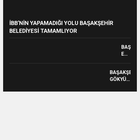
İBB’NİN YAPAMADIĞI YOLU BAŞAKŞEHİR
BELEDİYESİ TAMAMLIYOR
BAŞAKŞ
EN
BÜYÜK
BİZİM
BAŞAKŞEHİR
ÇINARL
GÖKYÜZÜ
YAŞAM
UÇURTMALA
MERKEZ
RENKLENDİ!
AÇILDI