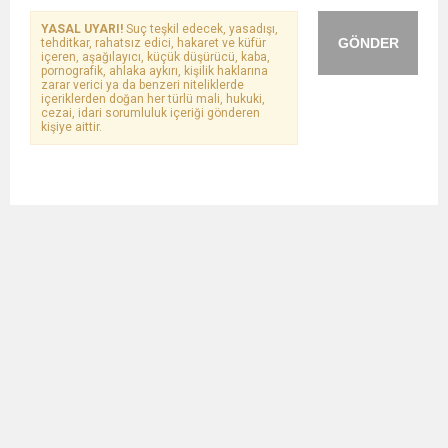
YASAL UYARI!
Suç teşkil edecek, yasadışı,
GÖNDER
tehditkar, rahatsız edici, hakaret ve küfür
içeren, aşağılayıcı, küçük düşürücü, kaba,
pornografik, ahlaka aykırı, kişilik haklarına
zarar verici ya da benzeri niteliklerde
içeriklerden doğan her türlü mali, hukuki,
cezai, idari sorumluluk içeriği gönderen
kişiye aittir.