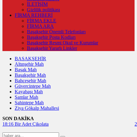
İLETİŞİM
Gizlilik politikası
FİRMA REHBERİ
FİRMA EKLE
FİRMA ARA
Başakşehir Önemli Telefonları
Başakşehir Posta Kodları
Başakşehir Resmi Okul ve Kurumlar
Başakşehir Yararlı Linkler
BAŞAKŞEHİR
Altınşehir Mah
Başak Mah
Başakşehir Mah
Bahçeşehir Mah
Güvercintepe Mah
Kayabaşı Mah
Şamlar Mah
Şahintepe Mah
Ziya Gökalp Mahallesi
SON DAKİKA
18:16
Bir Adet Çikolata
2