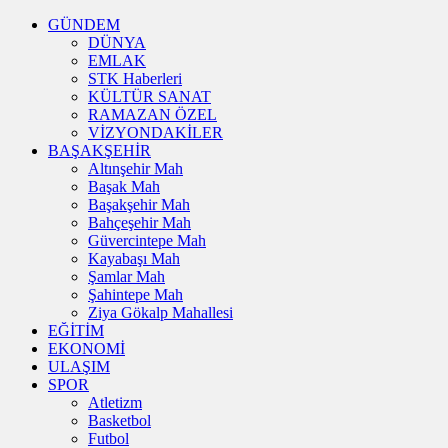
GÜNDEM
DÜNYA
EMLAK
STK Haberleri
KÜLTÜR SANAT
RAMAZAN ÖZEL
VİZYONDAKİLER
BAŞAKŞEHİR
Altınşehir Mah
Başak Mah
Başakşehir Mah
Bahçeşehir Mah
Güvercintepe Mah
Kayabaşı Mah
Şamlar Mah
Şahintepe Mah
Ziya Gökalp Mahallesi
EĞİTİM
EKONOMİ
ULAŞIM
SPOR
Atletizm
Basketbol
Futbol