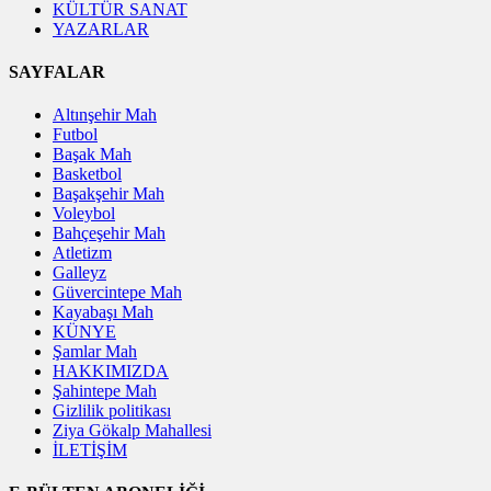
KÜLTÜR SANAT
YAZARLAR
SAYFALAR
Altınşehir Mah
Futbol
Başak Mah
Basketbol
Başakşehir Mah
Voleybol
Bahçeşehir Mah
Atletizm
Galleyz
Güvercintepe Mah
Kayabaşı Mah
KÜNYE
Şamlar Mah
HAKKIMIZDA
Şahintepe Mah
Gizlilik politikası
Ziya Gökalp Mahallesi
İLETİŞİM