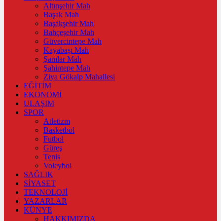
Altınşehir Mah
Başak Mah
Başakşehir Mah
Bahçeşehir Mah
Güvercintepe Mah
Kayabaşı Mah
Şamlar Mah
Şahintepe Mah
Ziya Gökalp Mahallesi
EĞİTİM
EKONOMİ
ULAŞIM
SPOR
Atletizm
Basketbol
Futbol
Güreş
Tenis
Voleybol
SAĞLIK
SİYASET
TEKNOLOJİ
YAZARLAR
KÜNYE
HAKKIMIZDA