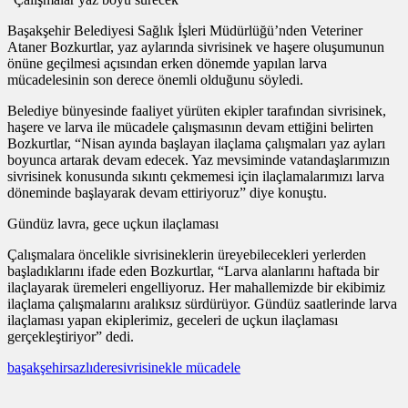
Başakşehir Belediyesi Sağlık İşleri Müdürlüğü’nden Veteriner
Ataner Bozkurtlar, yaz aylarında sivrisinek ve haşere oluşumunun
önüne geçilmesi açısından erken dönemde yapılan larva
mücadelesinin son derece önemli olduğunu söyledi.
Belediye bünyesinde faaliyet yürüten ekipler tarafından sivrisinek,
haşere ve larva ile mücadele çalışmasının devam ettiğini belirten
Bozkurtlar, “Nisan ayında başlayan ilaçlama çalışmaları yaz ayları
boyunca artarak devam edecek. Yaz mevsiminde vatandaşlarımızın
sivrisinek konusunda sıkıntı çekmemesi için ilaçlamalarımızı larva
döneminde başlayarak devam ettiriyoruz” diye konuştu.
Gündüz lavra, gece uçkun ilaçlaması
Çalışmalara öncelikle sivrisineklerin üreyebilecekleri yerlerden
başladıklarını ifade eden Bozkurtlar, “Larva alanlarını haftada bir
ilaçlayarak üremeleri engelliyoruz. Her mahallemizde bir ekibimiz
ilaçlama çalışmalarını aralıksız sürdürüyor. Gündüz saatlerinde larva
ilaçlaması yapan ekiplerimiz, geceleri de uçkun ilaçlaması
gerçekleştiriyor” dedi.
başakşehir
sazlıdere
sivrisinekle mücadele