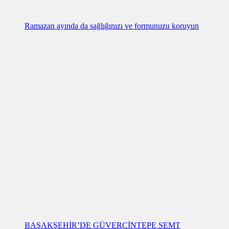
Ramazan ayında da sağlığınızı ve formunuzu koruyun
BAŞAKŞEHİR’DE GÜVERCİNTEPE SEMT