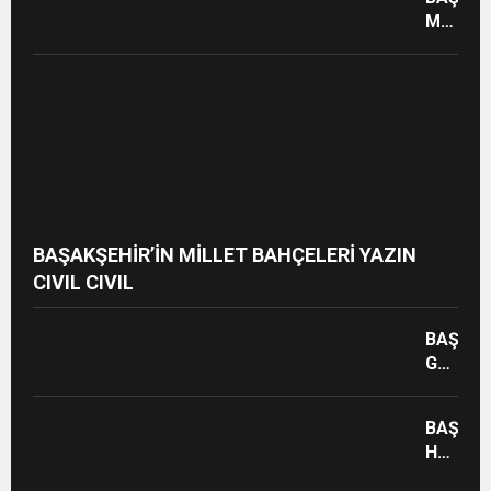
MOLA
CAFELE
SERİNL
BAŞAKŞEHİR’İN MİLLET BAHÇELERİ YAZIN
CIVIL CIVIL
BAŞAKŞ
GERİ
DÖNÜŞ
KAZAND
BAŞAKŞ
SİTELE
HAŞER
GÜZELL
GEÇİT