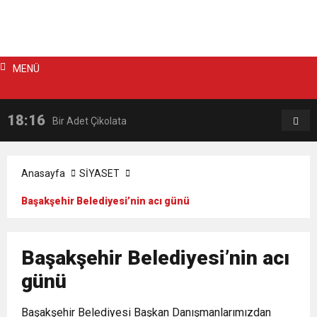
MENÜ
18:16
20:53
Bir Adet Çikolata
Ün
ed
Anasayfa
SİYASET
Başakşehir Belediyesi’nin acı günü
Başakşehir Belediyesi’nin acı
günü
Başakşehir Belediyesi Başkan Danışmanlarımızdan