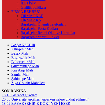
İLETİŞİM
Gizlilik politikası
FİRMA REHBERİ
FİRMA EKLE
FİRMA ARA
Başakşehir Önemli Telefonları
Başakşehir Posta Kodları
Başakşehir Resmi Okul ve Kurumlar
Başakşehir Yararlı Linkler
BAŞAKŞEHİR
Altınşehir Mah
Başak Mah
Başakşehir Mah
Bahçeşehir Mah
Güvercintepe Mah
Kayabaşı Mah
Şamlar Mah
Şahintepe Mah
Ziya Gökalp Mahallesi
SON DAKİKA
18:16
Bir Adet Çikolata
20:53
Üniversite tercihleri yaparken nelere dikkat edilmeli?
18:52
BAŞAKŞEHİR’E DÖRT YENİ ESER!