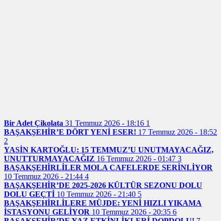
Bir Adet Çikolata
31 Temmuz 2026 - 18:16
1
BAŞAKŞEHİR’E DÖRT YENİ ESER!
17 Temmuz 2026 - 18:52
2
YASİN KARTOĞLU: 15 TEMMUZ’U UNUTMAYACAĞIZ,
UNUTTURMAYACAĞIZ
16 Temmuz 2026 - 01:47
3
BAŞAKŞEHİRLİLER MOLA CAFELERDE SERİNLİYOR
10 Temmuz 2026 - 21:44
4
BAŞAKŞEHİR’DE 2025-2026 KÜLTÜR SEZONU DOLU
DOLU GEÇTİ
10 Temmuz 2026 - 21:40
5
BAŞAKŞEHİRLİLERE MÜJDE: YENİ HIZLI YIKAMA
İSTASYONU GELİYOR
10 Temmuz 2026 - 20:35
6
BAŞAKŞEHİR’DE YAZ ETKİNLİKLERİ DOPDOLU!
7