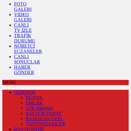
FOTO
GALERI
VIDEO
GALERI
CANLI
TV İZLE
TRAFİK
DURUMU
NÖBETÇİ
ECZANELER
CANLI
SONUÇLAR
HABER
GÖNDER
MENÜ
GÜNDEM
DÜNYA
EMLAK
STK Haberleri
KÜLTÜR SANAT
RAMAZAN ÖZEL
VİZYONDAKİLER
BAŞAKŞEHİR