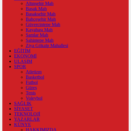
Altınşehir Mah
Başak Mah
Başakşehir Mah
Bahçeşehir Mah
Güvercintepe Mah
Kayabaşı Mah
Şamlar Mah
Şahintepe Mah
Ziya Gökalp Mahallesi
EĞİTİM
EKONOMİ
ULAŞIM
SPOR
Atletizm
Basketbol
Futbol
Güreş
Tenis
Voleybol
SAĞLIK
SİYASET
TEKNOLOJİ
YAZARLAR
KÜNYE
HAKKIMIZDA