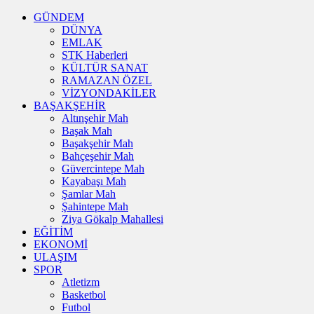
GÜNDEM
DÜNYA
EMLAK
STK Haberleri
KÜLTÜR SANAT
RAMAZAN ÖZEL
VİZYONDAKİLER
BAŞAKŞEHİR
Altınşehir Mah
Başak Mah
Başakşehir Mah
Bahçeşehir Mah
Güvercintepe Mah
Kayabaşı Mah
Şamlar Mah
Şahintepe Mah
Ziya Gökalp Mahallesi
EĞİTİM
EKONOMİ
ULAŞIM
SPOR
Atletizm
Basketbol
Futbol