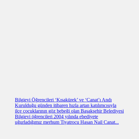
Bilgievi Öğrencileri ‘Kısakürek’ ve ‘Canat’ı Andı
Kurulduğu günden itibaren hızla artan katılımcısıyla
ilçe çocuklarının göz bebeği olan Başakşehir Belediyesi
Bilgievi öğrencileri 2004 yılında ebediyete
uğurladığımız merhum Tiyatrocu Hasan Nail Canat...