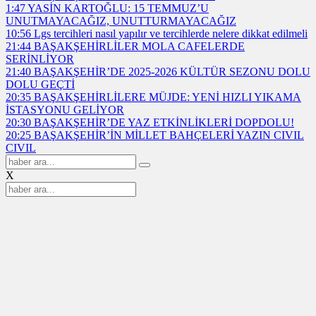
1:47
YASİN KARTOĞLU: 15 TEMMUZ’U
UNUTMAYACAĞIZ, UNUTTURMAYACAĞIZ
10:56
Lgs tercihleri nasıl yapılır ve tercihlerde nelere dikkat edilmeli
21:44
BAŞAKŞEHİRLİLER MOLA CAFELERDE
SERİNLİYOR
21:40
BAŞAKŞEHİR’DE 2025-2026 KÜLTÜR SEZONU DOLU
DOLU GEÇTİ
20:35
BAŞAKŞEHİRLİLERE MÜJDE: YENİ HIZLI YIKAMA
İSTASYONU GELİYOR
20:30
BAŞAKŞEHİR’DE YAZ ETKİNLİKLERİ DOPDOLU!
20:25
BAŞAKŞEHİR’İN MİLLET BAHÇELERİ YAZIN CIVIL
CIVIL
X