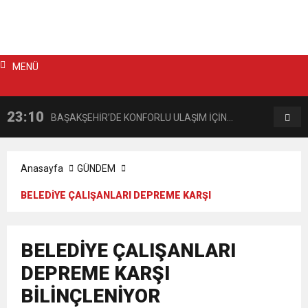
MENÜ
23:10
22:57
BAŞAKŞEHİR’DE KONFORLU ULAŞIM İÇİN
BA
ASFALT MESAİSİ
YO
Anasayfa
GÜNDEM
BELEDİYE ÇALIŞANLARI DEPREME KARŞI
BİLİNÇLENİYOR
BELEDİYE ÇALIŞANLARI
DEPREME KARŞI
BİLİNÇLENİYOR