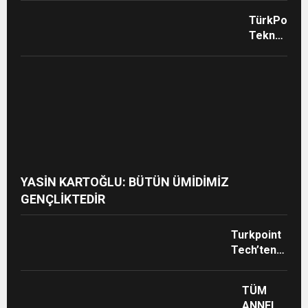
TEMMU
TürkPoint
UNUTMA
Teknoloji
UNUTT
CEO’sunda
Kurban
Bayramı
Mesajı
YASİN KARTOĞLU: BÜTÜN ÜMİDİMİZ
GENÇLİKTEDİR
Turkpoint
Tech’ten
Gençlere
Kutlama
TÜM
Mesajı
ANNELERİMİ