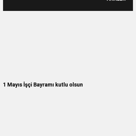
ANNELER
GÜNÜ
KUTLU
OLSUN
1 Mayıs İşçi Bayramı kutlu olsun