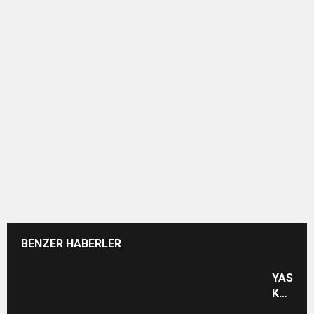
BENZER HABERLER
YASİN
KARTOĞ
15