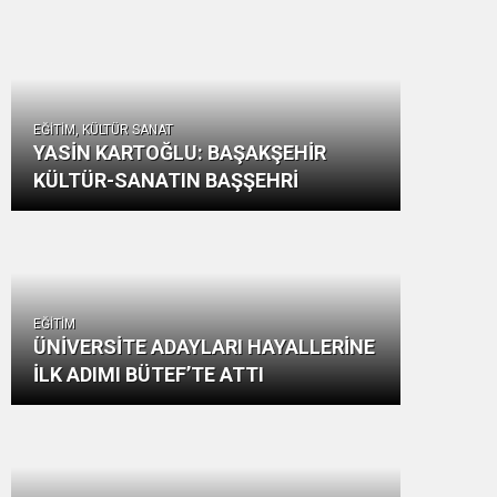
ÇOCUKLARLA
Etkili
BÜYÜYOR
İletişim
Tüyoları
EĞİTİM, KÜLTÜR SANAT
YASİN KARTOĞLU: BAŞAKŞEHİR
KÜLTÜR-SANATIN BAŞŞEHRİ
EĞİTİM
ÜNİVERSİTE ADAYLARI HAYALLERİNE
İLK ADIMI BÜTEF’TE ATTI