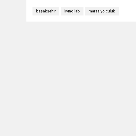
başakşehir
living lab
marsa yolculuk