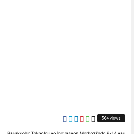
564 views
Başakşehir Teknoloji ve İnovasyon Merkezi’nde 9-14 yaş