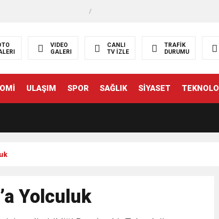
OTO
VIDEO
CANLI
TRAFİK
ALERI
GALERI
TV İZLE
DURUMU
SAĞLIK
SİYASET
TEKNOLOJİ
YAZA
ah
Güvercintepe Mah
Kayabaşı Mah
Şamlar Mah
OMİ
ULAŞIM
SPOR
SAĞLIK
SİYASET
TEKNOLO
şakşehir Posta Kodları
luk
’a Yolculuk