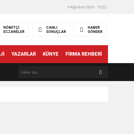
9 Ağustos 2026 - 10:22
NÖBETÇİ
CANLI
HABER
ECZANELER
SONUÇLAR
GÖNDER
RLAR
Jİ
YAZARLAR
KÜNYE
FİRMA REHBERİ
20:53
Üniversite tercihleri yaparken nelere dikkat edilmeli?