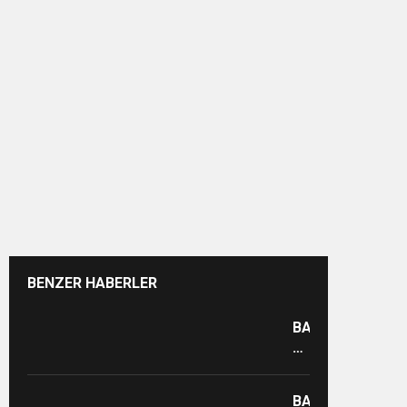
BENZER HABERLER
BAŞAKŞEHİR’DE
KÜLTÜR
YAŞAM
MERKEZLERİND
BAŞAKŞEHİRLİ